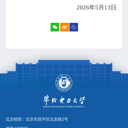
202
6
年
5
月
13
日
北京校部：北京市昌平区北农路2号