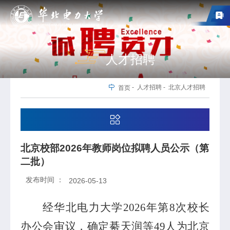
人才招聘
-
人才招聘
-
北京人才招聘
首页
北京校部2026年教师岗位拟聘人员公示（第
二批）
发布时间 ：
2026-05-13
经华北电力大学
202
6
年第
8
次校长
办公会审议，确定綦天润等
49
人为北京