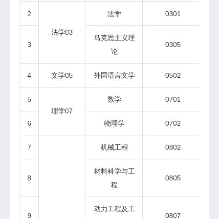
2
法学
0301
法学03
马克思主义理
3
0305
论
4
文学05
外国语言文学
0502
5
数学
0701
理学07
6
物理学
0702
7
机械工程
0802
材料科学与工
8
0805
博
程
动力工程及工
9
0807
博