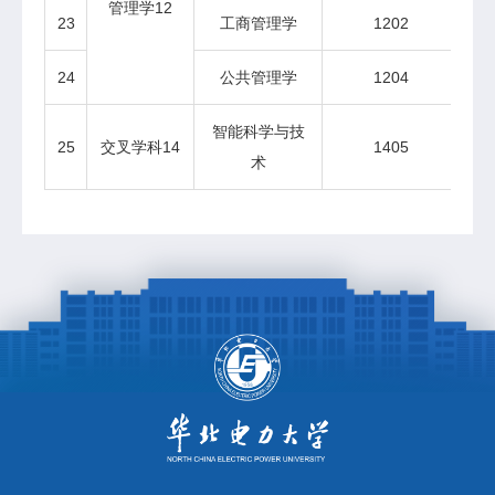
管理学12
23
工商管理学
1202
博
24
公共管理学
1204
智能科学与技
25
交叉学科14
1405
术