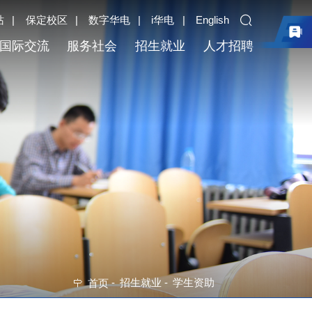
站
|
保定校区
|
数字华电
|
i华电
|
English
国际交流
服务社会
招生就业
人才招聘
-
招生就业
-
学生资助
首页