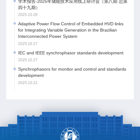
学术报告-2025年储能技术应用线上研讨会（第八期·总第
四十九期）
2025.10.28
Adaptive Power Flow Control of Embedded HVD links
for Integrating Variable Generation in the Brazilian
Interconnected Power System
2025.10.27
IEC and IEEE synchrophasor standards development
2025.10.27
Synchrophasors for monitor and control and standards
development
2025.10.22