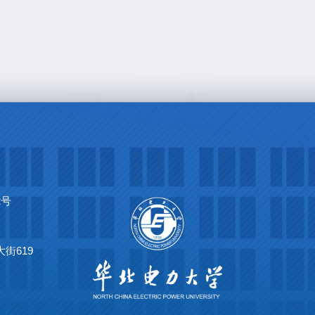
2号
街619