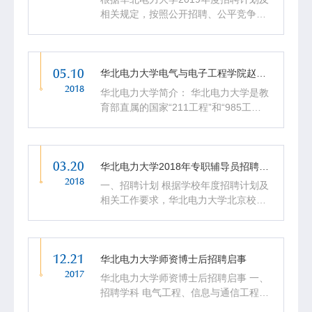
相关规定，按照公开招聘、公平竞争的
原则，现面向校内外2019年全日制应届
硕士、博士毕业生招聘专职辅导员、行
政管理、专业技术岗位工作人员。具体
05.10
要求如下： 一、招聘条...
华北电力大学电气与电子工程学院赵成勇教授直流输电团队招聘博士后
2018
华北电力大学简介： 华北电力大学是教
育部直属的国家“211工程”和“985工程
优势学科平台”重点建设大学，是教育部
与国家电网公司等七家特大型电力企业
集团组成的校理事会共同建设的全国重
03.20
点大学，座落于环境...
华北电力大学2018年专职辅导员招聘 （第二批）公告
2018
一、招聘计划 根据学校年度招聘计划及
相关工作要求，华北电力大学北京校部
计划面向2018应届毕业生招聘专职辅导
员5名。本批次招聘对象以北京生源和
留学归国人员为主。 二、招聘基本条件
12.21
1.中共党员。具有较...
华北电力大学师资博士后招聘启事
2017
华北电力大学师资博士后招聘启事 一、
招聘学科 电气工程、信息与通信工程、
电子科学与技术、动力工程及工程热物