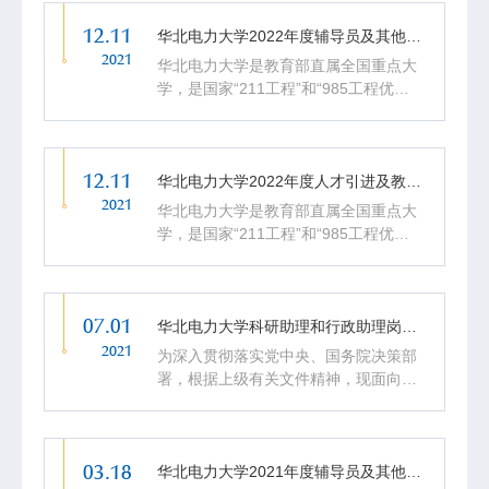
年1月6日。 任何单位或个人如有异议，
12.11
请于2...
华北电力大学2022年度辅导员及其他岗位招聘公告
2021
华北电力大学是教育部直属全国重点大
学，是国家“211工程”和“985工程优势
学科平台”重点建设大学。2017年，学
校进入国家“双一流”建设高校行列，全
面开启了建设世界一流学科和高水平研
12.11
究型大学新征程。...
华北电力大学2022年度人才引进及教学科研岗位招聘公告
2021
华北电力大学是教育部直属全国重点大
学，是国家“211工程”和“985工程优势
学科平台”重点建设大学。2017年，学
校进入国家“双一流”建设高校行列，全
面开启了建设世界一流学科和高水平研
07.01
究型大学新征程。...
华北电力大学科研助理和行政助理岗位招聘公告
2021
为深入贯彻落实党中央、国务院决策部
署，根据上级有关文件精神，现面向
2021届高校毕业生公开招聘科研及行政
助理。 一、招聘岗位 科研助理，30
人； 行政助理，30人。 二、招聘条件
03.18
1.2021届本科及...
华北电力大学2021年度辅导员及其他岗位招聘公告(第二批)