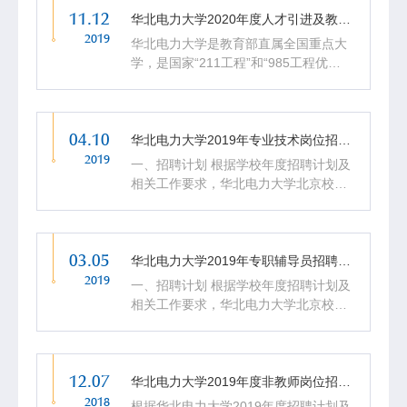
11.12
面开启了建设世界...
华北电力大学2020年度人才引进及教学科研岗位招聘公告
2019
华北电力大学是教育部直属全国重点大
学，是国家“211工程”和“985工程优势
学科平台”重点建设大学。2017年，学
校进入国家“双一流”建设高校行列，重
点建设能源电力科学与工程学科群，全
04.10
面开启了建设世界...
华北电力大学2019年专业技术岗位招聘（第二批）公告
2019
一、招聘计划 根据学校年度招聘计划及
相关工作要求，华北电力大学北京校部
计划面向2019应届毕业生招聘专业技术
岗位人员4名。本批次招聘对象主要面
向北京生源和留学归国人员。 二、招聘
03.05
条件 （一）基本要求 ...
华北电力大学2019年专职辅导员招聘 （第二批）公告
2019
一、招聘计划 根据学校年度招聘计划及
相关工作要求，华北电力大学北京校部
计划面向2019应届毕业生招聘专职辅导
员7名。本批次招聘对象主要面向北京
生源和留学归国人员。 二、招聘基本条
12.07
件 1.中共党员。具有...
华北电力大学2019年度非教师岗位招聘公告
2018
根据华北电力大学2019年度招聘计划及