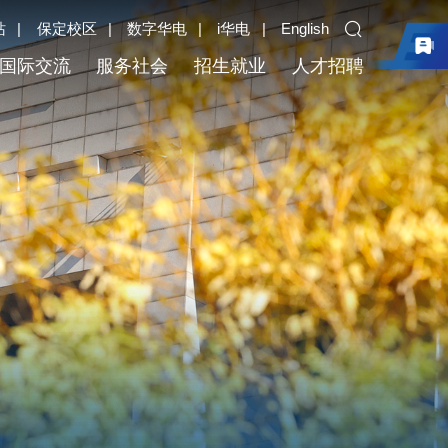
站
|
保定校区
|
数字华电
|
i华电
|
English
国际交流
服务社会
招生就业
人才招聘