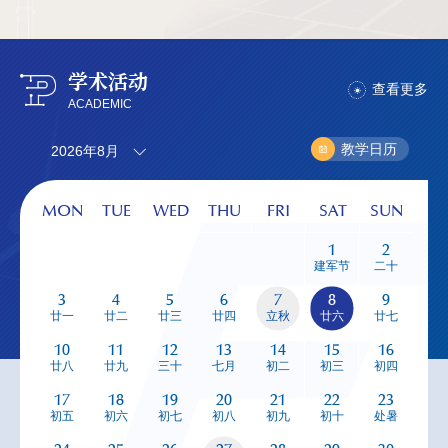
学术活动
查看更多
ACADEMIC
教学日历
2026年8月
MON
TUE
WED
THU
FRI
SAT
SUN
1
2
建军节
二十
3
4
5
6
7
8
9
廿一
廿二
廿三
廿四
立秋
廿六
廿七
10
11
12
13
14
15
16
廿八
廿九
三十
七月
初二
初三
初四
17
18
19
20
21
22
23
初五
初六
初七
初八
初九
初十
处暑