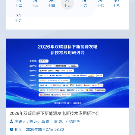
24
25
26
27
28
29
30
十二
十三
十四
十五
十六
十七
十八
31
十九
2026年双碳目标下新能源发电新技术应用研讨会
主讲人：
陶 冶、高 雷 、贺 彪、孔德同等
时间：
2026年08月27日 08:30