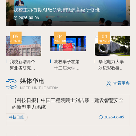
我校主办首期APEC清洁能源高级研修班
2026-08-06
05
04
04
2026.08
2026.08
2026.08
我校新增两个
我校学子在第
华北电力大学
河北省研究生
十三届大学生
刘纪彩教授团
工作站
新一代信息通
队在
媒体华电
信科技大赛中
《Physical
查看更多
再创佳绩
Review
NCEPU IN THE MEDIA
Letters》发表
最新研究成
【科技日报】中国工程院院士刘吉臻：建设智慧安全
果：量子Fano
的新型电力系统
干涉方法重新
2026-08-05
科技日报
定义超快电荷
转移时间测量